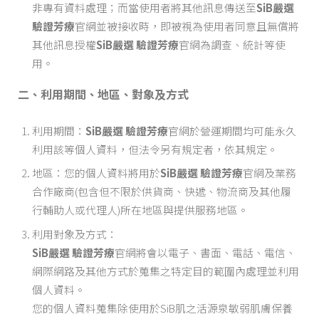
非專有資料處理；而當使用者將其他訊息傳送至
SiB嚴選
驗證芳療
官網並被接收時，即被視為使用者同意且無償將
其他訊息授權
SiB嚴選 驗證芳療
官網為調查、統計等使
用。
二、利用期間、地區、對象及方式
利用期間：
SiB嚴選 驗證芳療
官網於營運期間均可能永久
利用該等個人資料，但法令另有規定者，依其規定。
地區：您的個人資料將用於
SiB嚴選 驗證芳療
官網及業務
合作廠商(包含但不限於供貨商、快遞、物流商及其他履
行輔助人或代理人)所在地區與提供服務地區。
利用對象及方式：
SiB嚴選 驗證芳療
官網將會以電子、書面、電話、電信、
網際網路及其他方式於蒐集之特定目的範圍內處理並利用
個人資料。
您的個人資料蒐集除使用於SiB肌之活源泉敏弱肌膚保養