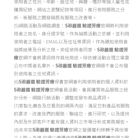
使用者之性別、年齡、居住地、興趣、嗜好等個人屬性或
購買紀錄、網站之瀏覽紀錄等項目，進行使用服務之分
析、新服務之開發與既有服務之改善等。
(5)網路活動及網路調查：
SiB嚴選 驗證芳療
官網將利用使
用者之姓名、身分證字號，作為抽獎活動之依據，並利用
使用者之電話、EMAIL以及住址等資訊，作為通知使用者
抽獎結果及分析之用。非經使用者同意，
SiB嚴選 驗證芳
療
官網不會將資訊用作其他用途。除依據活動合理之需要
公布中獎者名單外，
SiB嚴選 驗證芳療
官網絕不會公布個
別使用者之任何資訊。
(6)
SiB嚴選 驗證芳療
保養官網會利用使用者的個人資料於
SiB嚴選 驗證芳療
官網會員活動、會員購買商品服務之統
計分析、網路行銷活動、調整或發布商品資訊。
(7)客製化廣告及您看到的網頁內容、滿足您對產品和服務
的要求、改進我們的服務、聯絡您、進行研究，以及提供
內部及外部客戶不載有個人資料之市場分析或業務報告。
(8)未來如
SiB嚴選 驗證芳療
官網之營運權利移轉予其他第
三人時，為讓 您得以繼續使用
SiB嚴選 驗證芳療
官網之服