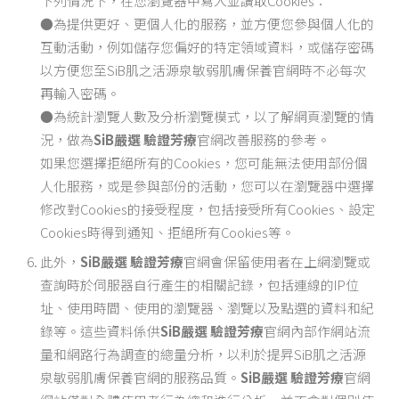
下列情況下，在您瀏覽器中寫入並讀取Cookies：
●為提供更好、更個人化的服務，並方便您參與個人化的
互動活動，例如儲存您偏好的特定領域資料，或儲存密碼
以方便您至SiB肌之活源泉敏弱肌膚保養官網時不必每次
再輸入密碼。
●為統計瀏覽人數及分析瀏覽模式，以了解網頁瀏覽的情
況，做為
SiB嚴選 驗證芳療
官網改善服務的參考。
如果您選擇拒絕所有的Cookies，您可能無法使用部份個
人化服務，或是參與部份的活動，您可以在瀏覽器中選擇
修改對Cookies的接受程度，包括接受所有Cookies、設定
Cookies時得到通知、拒絕所有Cookies等。
此外，
SiB嚴選 驗證芳療
官網會保留使用者在上網瀏覽或
查詢時於伺服器自行產生的相關記錄，包括連線的IP位
址、使用時間、使用的瀏覽器、瀏覽以及點選的資料和紀
錄等。這些資料係供
SiB嚴選 驗證芳療
官網內部作網站流
量和網路行為調查的總量分析，以利於提昇SiB肌之活源
泉敏弱肌膚保養官網的服務品質。
SiB嚴選 驗證芳療
官網