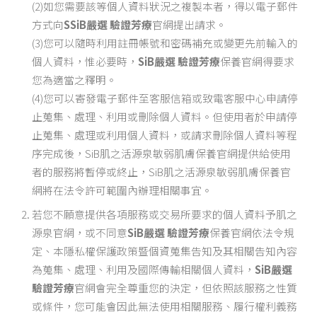
(2)如您需要該等個人資料狀況之複製本者，得以電子郵件
方式向
S
SiB嚴選 驗證芳療
官網提出請求。
(3)您可以隨時利用註冊帳號和密碼補充或變更先前輸入的
個人資料，惟必要時，
SiB嚴選 驗證芳療
保養官網得要求
您為適當之釋明。
(4)您可以寄發電子郵件至客服信箱或致電客服中心申請停
止蒐集、處理、利用或刪除個人資料。但使用者於申請停
止蒐集、處理或利用個人資料，或請求刪除個人資料等程
序完成後，SiB肌之活源泉敏弱肌膚保養官網提供給使用
者的服務將暫停或終止，SiB肌之活源泉敏弱肌膚保養官
網將在法令許可範圍內辦理相關事宜。
若您不願意提供各項服務或交易所要求的個人資料予肌之
源泉官網，或不同意
SiB嚴選 驗證芳療
保養官網依法令規
定、本隱私權保護政策暨個資蒐集告知及其相關告知內容
為蒐集、處理、利用及國際傳輸相關個人資料，
SiB嚴選
驗證芳療
官網會完全尊重您的決定，但依照該服務之性質
或條件，您可能會因此無法使用相關服務、履行權利義務