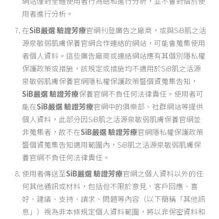
網站僅對全體使用者行為總和進行分析，並不會對個別使
用者進行分析。
在
SiB嚴選 驗證芳療
官網刊登廣告之廠商，或與SiB肌之活
源泉敏弱肌膚保養官網合作連結的網站，可能會蒐集使用
者個人資料。這些廣告廠商或連結網站應有其個別隱私權
保護政策或措施，該規定或措施均不適用於SiB肌之活源
泉敏弱肌膚保養官網隱私權保護政策暨個資蒐集告知，
SiB嚴選 驗證芳療
保養官網不負任何法律責任。使用者可
能在
SiB嚴選 驗證芳療
官網中的俱樂部、社群網站等提供
個人資料，此部分因SiB肌之活源泉敏弱肌膚保養官網並
非蒐集者，故不在
SiB嚴選 驗證芳療
官網隱私權保護政策
暨個資蒐集告知適用範圍內，SiB肌之活源泉敏弱肌膚保
養官網不負任何法律責任。
使用者傳送至
SiB嚴選 驗證芳療
官網之個人資料以外的任
何其他通訊或材料，包括但不限於意見、客戶回應、喜
好、建議、支持、請求、問題等內容（以下簡稱「其他訊
息」）視為非本條規定個人資料範圍，將以非保密資料和