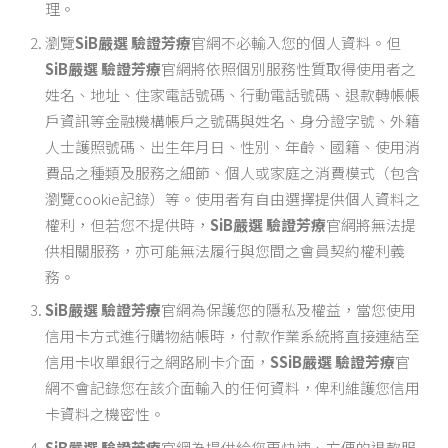
理。
瀏覽
SiB嚴選 驗證芳療
官網不必輸入您的個人資料。但
SiB嚴選 驗證芳療
官網將依照個別服務性質取得使用者之
姓名、地址、住家電話號碼、行動電話號碼、退款轉帳帳
戶資訊等金融機構帳戶之號碼與姓名、身分證字號、外籍
人士護照號碼、出生年月日、性別、年齡、國籍、使用消
費品之種類及服務之細節、個人或家庭之消費模式（包含
瀏覽cookie記錄）等。使用者有自由選擇提供個人資料之
權利，但若您不提供時，
SiB嚴選 驗證芳療
官網將無法提
供相關服務，亦可能無法履行與您間之會員契約權利義
務。
SiB嚴選 驗證芳療
官網為保護您的隱私及權益，當您使用
信用卡方式進行購物結帳時，付款作業系統將直接連結至
信用卡收單銀行之網路刷卡介面，
S
SiB嚴選 驗證芳療
官
網不會記錄您在該介面輸入的任何資料，俾利維護您信用
卡資料之機密性。
SiB嚴選 驗證芳療
官網為提供給您更快速、方便的退款服