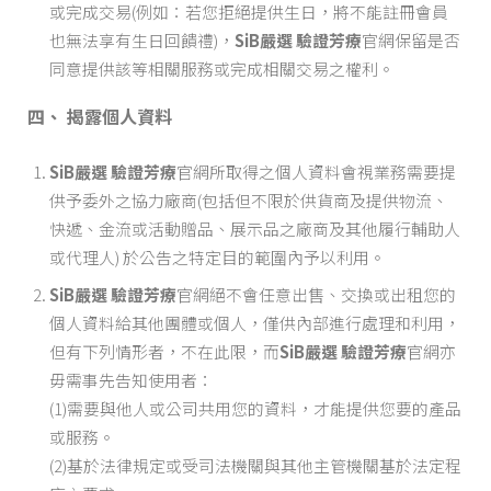
或完成交易(例如：若您拒絕提供生日，將不能註冊會員
也無法享有生日回饋禮)，
SiB嚴選 驗證芳療
官網保留是否
同意提供該等相關服務或完成相關交易之權利。
四、 揭露個人資料
SiB嚴選 驗證芳療
官網所取得之個人資料會視業務需要提
供予委外之協力廠商(包括但不限於供貨商及提供物流、
快遞、金流或活動贈品、展示品之廠商及其他履行輔助人
或代理人) 於公告之特定目的範圍內予以利用。
SiB嚴選 驗證芳療
官網絕不會任意出售、交換或出租您的
個人資料給其他團體或個人，僅供內部進行處理和利用，
但有下列情形者，不在此限，而
SiB嚴選 驗證芳療
官網亦
毋需事先告知使用者：
(1)需要與他人或公司共用您的資料，才能提供您要的產品
或服務。
(2)基於法律規定或受司法機關與其他主管機關基於法定程