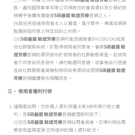
務，鑫悅國際事業有限公司得將您的會員資料及交易紀錄
移轉予後續負責營運
SiB嚴選 驗證芳療
官網之人。
(9)其他另經過使用者本人以書面、電子郵件、傳真或網頁
點選按鈕同意之特定目的之利用。
(10)
SiB嚴選 驗證芳療
官網可能透過臉書(FACEBOOK)或其
他社群服務系統，於取得使用者同意後，會將
SiB嚴選 驗
證芳療
官網的資訊發布於使用者的社群動態頁面。若使用
者不同意該訊息發布，請勿點選同意鍵，或事後自行透過
各該社群服務會員機制移除該等資訊或拒絕
SiB嚴選 驗證
芳療
官網繼續發布相關訊息。
三、 使用者權利行使
謹簡要說明，您依個人資料保護法第3條所得行使之權
利，及
SiB嚴選 驗證芳療
官網處理原則如下：
(1)您在
SiB嚴選 驗證芳療
官網註冊會員後，您得利用註冊
帳號和密碼查詢 您所提供的個人資料狀況。