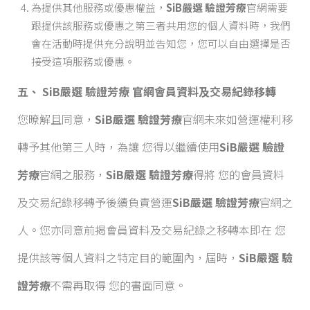
為提供其他服務或優惠權益，
SiB嚴選 驗證芳療
官網需要
跟提供該服務或優惠之第三者共用您的個人資料時，我們
會在活動時提供充分說明並告知您，您可以自由選擇是否
接受這項服務或優惠。
五、 SiB嚴選 驗證芳療
官網會員資料及交易紀錄移轉
您暸解且同意，
SiB嚴選 驗證芳療
官網未來如營運權利移
轉予其他第三人時，為讓 您得以繼續使用
SiB嚴選 驗證
芳療
官網之服務，
SiB嚴選 驗證芳療
得將 您的會員資料
及交易紀錄移轉予後續負責營運
SiB嚴選 驗證芳療
官網之
人。您亦同意前揭會員資料及交易紀錄之移轉本即在 您
提供該等個人資料之特定目的範圍內，屆時，
SiB嚴選 驗
證芳療
不需再取得 您的書面同意。