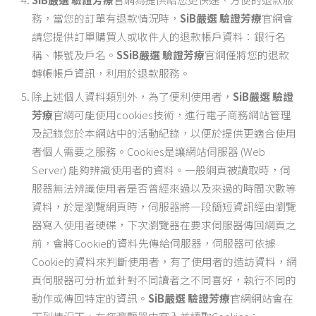
務，當您的訂單有退款情況時，
SiB嚴選 驗證芳療
官網會
請您提供訂單購買人或收件人的退款帳戶資料：銀行名
稱、帳號及戶名。
S
SiB嚴選 驗證芳療
官網僅將您的退款
轉帳帳戶資訊，利用於退款服務。
除上述個人資料類別外，為了便利使用者，
SiB嚴選 驗證
芳療
官網可能使用cookies技術，進行電子商務網站管理
及記錄您於本網站中的活動紀錄，以便於提供更適合使用
者個人需要之服務。Cookies是讓網站伺服器 (Web
Server) 能夠辨識使用者的資料。一般網頁被讀取時，伺
服器無法辨識使用者是否曾經來過以及來過的時間次數等
資料，於是瀏覽網頁時，伺服器將一段簡短資訊經由瀏覽
器寫入使用者硬碟，下次瀏覽器在要求伺服器傳回網頁之
前，會將Cookie的資料先傳給伺服器，伺服器可依據
Cookie的資料來判斷使用者，有了使用者的造訪資料，網
頁伺服器可分析並針對不同讀者之不同喜好，執行不同的
動作或傳回特定的資訊。
SiB嚴選 驗證芳療
官網網站會在