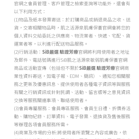
官網之會員管理、客戶管理之檢索查詢等功能外，還會有
以下利用方式：
(1)物品及紙本發票寄送：於訂購商品或銷退商品之收、送
貨，交寄相關物品時，肌之活源泉肌膚保養官網會將您的
個人資料交給委託之供應商、物流業者、快遞、宅配、貨
運業者等，以利進行配送物品服務。
(2)行銷活動：
SiB嚴選 驗證芳療
官網將利用使用者之地址
及郵件、電話號碼進行SiB肌之活源泉敏弱肌膚保養官網
商品或活動宣傳（包括但不限於
SiB嚴選 驗證芳療
官網商
業性資料寄送，如電子報、EDM、簡訊）、通知您相關服
務之更新及優惠訊息、提供使用者各種電子資訊等與服務
有關之行銷資訊或針對民調、活動、留言版等之意見資訊
交換等服務關連事項、聯絡使用者。
(3)會員專屬服務：會員專區服務、會員生日禮、折價券活
動、購物紀錄、訂單資料、電子發票、退換貨及售後服務
等辦理各項會員服務所需。
(4)商業及市場的分析:將使用者所瀏覽之內容或廣告，依