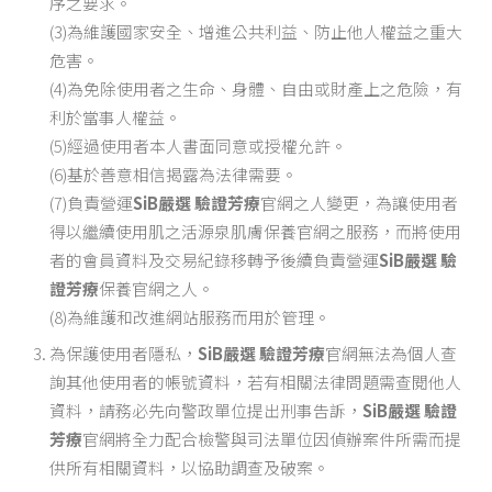
序之要求。
(3)為維護國家安全、增進公共利益、防止他人權益之重大
危害。
(4)為免除使用者之生命、身體、自由或財產上之危險，有
利於當事人權益。
(5)經過使用者本人書面同意或授權允許。
(6)基於善意相信揭露為法律需要。
(7)負責營運
SiB嚴選 驗證芳療
官網之人變更，為讓使用者
得以繼續使用肌之活源泉肌膚保養官網之服務，而將使用
者的會員資料及交易紀錄移轉予後續負責營運
SiB嚴選 驗
證芳療
保養官網之人。
(8)為維護和改進網站服務而用於管理。
為保護使用者隱私，
SiB嚴選 驗證芳療
官網無法為個人查
詢其他使用者的帳號資料，若有相關法律問題需查閱他人
資料，請務必先向警政單位提出刑事告訴，
SiB嚴選 驗證
芳療
官網將全力配合檢警與司法單位因偵辦案件所需而提
供所有相關資料，以協助調查及破案。