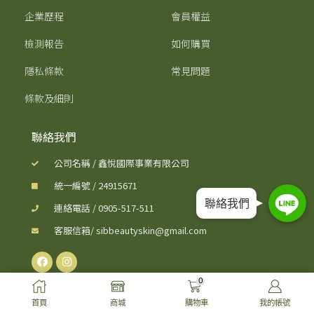
企業歷程
會員權益
檢測報告
如何購買
隱私條款
常見問題
條款及細則
聯絡我們
公司名稱 / 鑫悅國際事業有限公司
Line
Line
統一編號 / 24915671
聯絡我們
Line
連絡電話 / 0905-517-511
客服信箱/ sibbeautyskin@gmail.com
0
首頁
商城
購物車
我的帳號
Since 2015 © SiB 嚴選