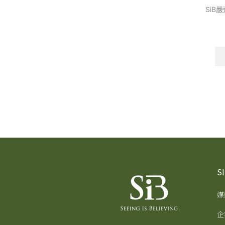
SiB嚴
S
媒
企