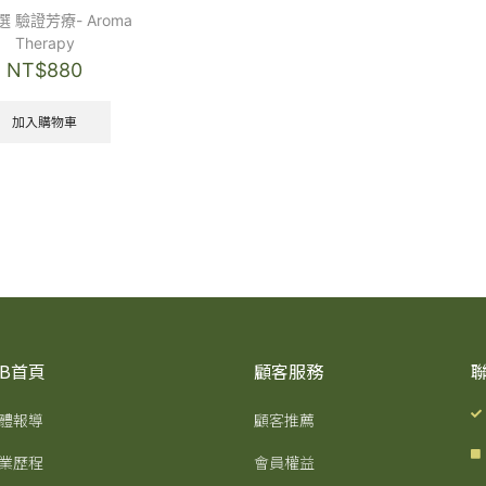
選 驗證芳療- Aroma
Therapy
NT$
880
加入購物車
IB首頁
顧客服務
體報導
顧客推薦
業歷程
會員權益