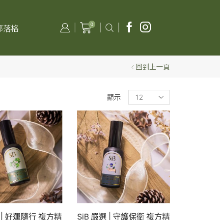
0
部落格
回到上一頁
顯示
選 | 好運隨行 複方精
SiB 嚴選 | 守護保衛 複方精