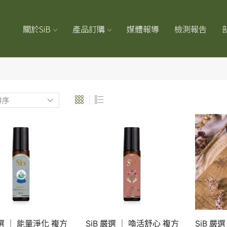
關於SiB
產品訂購
媒體報導
檢測報告
嚴選 ｜ 能量淨化 複方
SiB 嚴選 ｜ 喚活舒心 複方
SiB 嚴