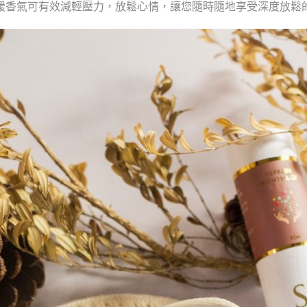
緩香氣可有效減輕壓力，放鬆心情，讓您隨時隨地享受深度放鬆