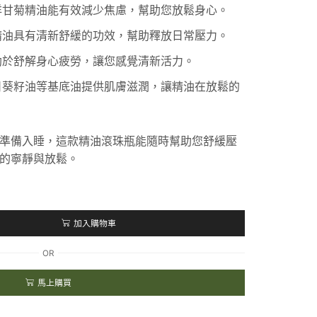
洋甘菊精油能有效減少焦慮，幫助您放鬆身心。
精油具有清新舒緩的功效，幫助釋放日常壓力。
助於舒解身心疲勞，讓您感覺清新活力。
日葵籽油等基底油提供肌膚滋潤，讓精油在放鬆的
準備入睡，這款精油滾珠瓶能隨時幫助您舒緩壓
的寧靜與放鬆。
加入購物車
OR
馬上購買