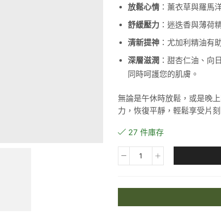
放鬆心情
：薰衣草與羅馬
舒緩壓力
：迷迭香與薄荷
清新提神
：尤加利精油有
深層滋潤
：甜杏仁油、向
同時呵護您的肌膚。
無論是午休時放鬆，或是晚上
力，恢復平靜，輕鬆享受片刻
27 件庫存