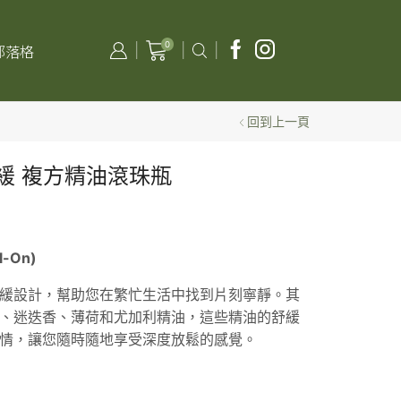
0
部落格
回到上一頁
謐舒緩 複方精油滾珠瓶
ll-On)
緩設計，幫助您在繁忙生活中找到片刻寧靜。其
、迷迭香、薄荷和尤加利精油，這些精油的舒緩
情，讓您隨時隨地享受深度放鬆的感覺。