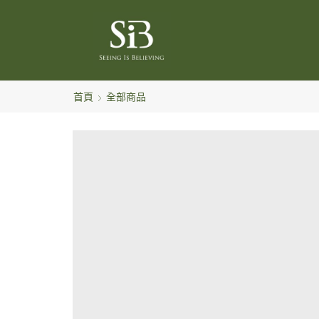
首頁
全部商品