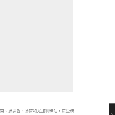
菊、迷迭香、薄荷和尤加利精油，這些精