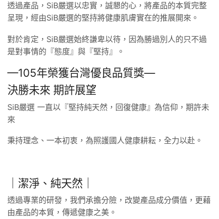
透過產品，SiB嚴選以忠實，誠懇的心，將產品的本質完整
呈現，經由SiB嚴選的堅持將健康肌膚實在的推展開來。
對於肯定，SiB嚴選始終謙卑以待，因為勝過別人的只不過
是對事情的『態度』與『堅持』。
—105年榮獲台灣優良品質獎—
決勝未來 期許展望
SiB嚴選 一直以『堅持純天然，回復健康』為信仰，期許未
來
秉持理念、一本初衷，為照護國人健康耕耘，全力以赴。
｜潔淨、純天然｜
透過專業的研發，我們承擔分險，改變產品成分價值，更藉
由產品的本質，傳遞健康之美。